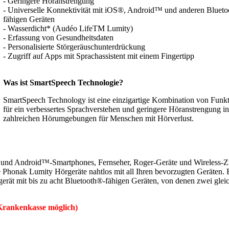
- Geringere Höranstrengung
- Universelle Konnektivität mit iOS®, Android™ und anderen Bluet
fähigen Geräten
- Wasserdicht* (Audéo LifeTM Lumity)
- Erfassung von Gesundheitsdaten
- Personalisierte Störgeräuschunterdrückung
- Zugriff auf Apps mit Sprachassistent mit einem Fingertipp
Was ist SmartSpeech Technologie?
SmartSpeech Technology ist eine einzigartige Kombination von Funk
für ein verbessertes Sprachverstehen und geringere Höranstrengung in
zahlreichen Hörumgebungen für Menschen mit Hörverlust.
 und Android™-Smartphones, Fernseher, Roger-Geräte und Wireless-Z
e Phonak Lumity Hörgeräte nahtlos mit all Ihren bevorzugten Geräten.
gerät mit bis zu acht Bluetooth®-fähigen Geräten, von denen zwei gleic
 Krankenkasse möglich)