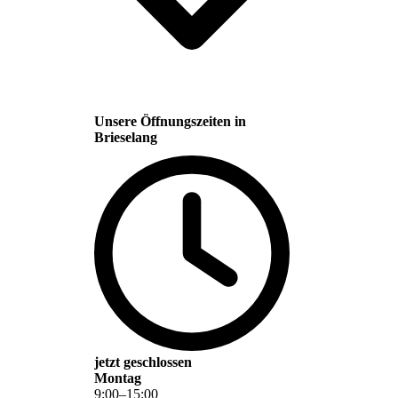
Unsere Öffnungszeiten in
Brieselang
jetzt geschlossen
Montag
9
:
00
–
15
:
00